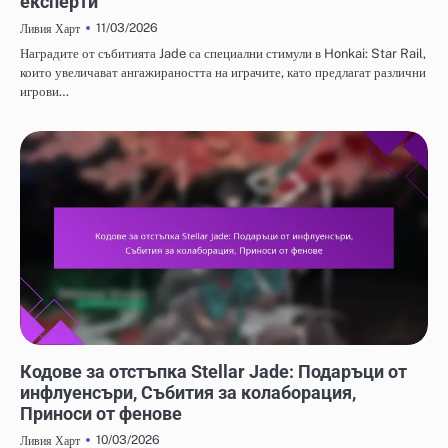
експерти
11/03/2026
Ливия Харт
Наградите от събитията Jade са специални стимули в Honkai: Star Rail,
които увеличават ангажираността на играчите, като предлагат различни
игрови…
КОДОВЕ ЗА ОТКУП НА STELLAR JADE
Кодове за отстъпка Stellar Jade: Подаръци от
инфлуенсъри, Събития за колаборация,
Приноси от фенове
10/03/2026
Ливия Харт