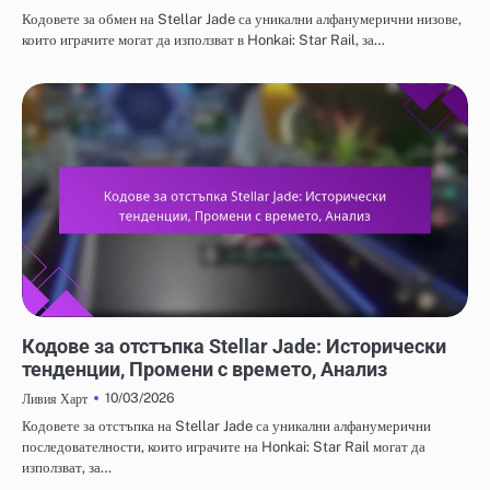
Кодовете за обмен на Stellar Jade са уникални алфанумерични низове,
които играчите могат да използват в Honkai: Star Rail, за…
КОДОВЕ ЗА ОТКУП НА STELLAR JADE
Кодове за отстъпка Stellar Jade: Исторически
тенденции, Промени с времето, Анализ
10/03/2026
Ливия Харт
Кодовете за отстъпка на Stellar Jade са уникални алфанумерични
последователности, които играчите на Honkai: Star Rail могат да
използват, за…