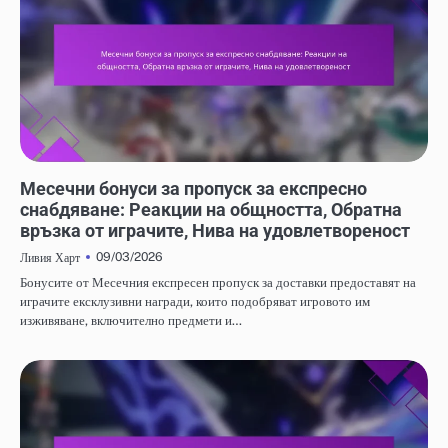
МЕСЕЧНИ БОНУСИ ЗА ПРОПУСК ЗА ЕКСПРЕСНО СНАБДЯВАНЕ
Месечни бонуси за пропуск за експресно
снабдяване: Реакции на общността, Обратна
връзка от играчите, Нива на удовлетвореност
09/03/2026
Ливия Харт
Бонусите от Месечния експресен пропуск за доставки предоставят на
играчите ексклузивни награди, които подобряват игровото им
изживяване, включително предмети и…