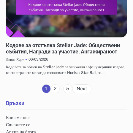
КОДОВЕ ЗА ОТКУП НА STELLAR JADE
Кодове за отстъпка Stellar Jade: Обществени
събития, Награди за участие, Ангажираност
06/03/2026
Ливия Харт
Кодовете за обмен на Stellar Jade са уникални алфанумерични кодове,
които играчите могат да използват в Honkai: Star Rail, за…
Posts
…
1
2
5
Next
pagination
Връзки
Кои сме ние
Свържете се
Архив на блога