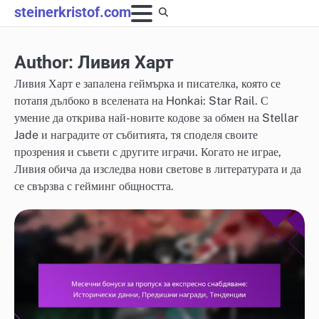
Skip
steinerkristof.com
to
content
Author:
Ливия Харт
Ливия Харт е запалена геймърка и писателка, която се
потапя дълбоко в вселената на Honkai: Star Rail. С
умение да открива най-новите кодове за обмен на Stellar
Jade и наградите от събитията, тя споделя своите
прозрения и съвети с другите играчи. Когато не играе,
Ливия обича да изследва нови светове в литературата и да
се свързва с гейминг общността.