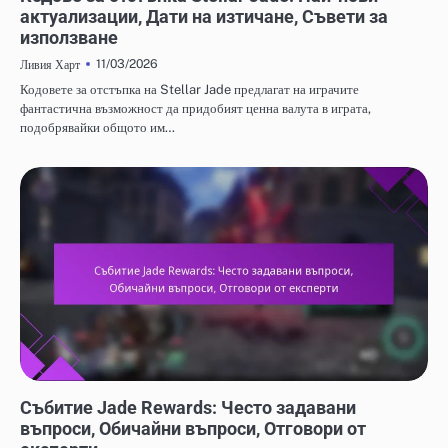
актуализации, Дати на изтичане, Съвети за
използване
11/03/2026
Ливия Харт
Кодовете за отстъпка на Stellar Jade предлагат на играчите
фантастична възможност да придобият ценна валута в играта,
подобрявайки общото им…
НАГРАДИ ОТ СЪБИТИЕТО JADE И FREE PULL
Събитие Jade Rewards: Често задавани
въпроси, Обичайни въпроси, Отговори от