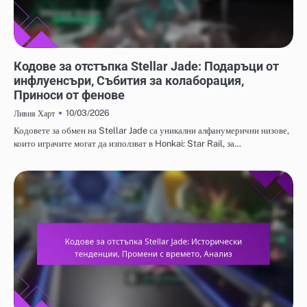
КОДОВЕ ЗА ОТКУП НА STELLAR JADE
Кодове за отстъпка Stellar Jade: Подаръци от
инфлуенсъри, Събития за колаборация,
Приноси от фенове
10/03/2026
Ливия Харт
Кодовете за обмен на Stellar Jade са уникални алфанумерични низове,
които играчите могат да използват в Honkai: Star Rail, за…