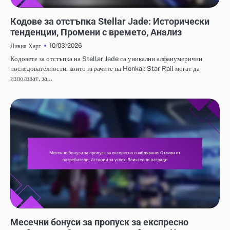
КОДОВЕ ЗА ОТКУП НА STELLAR JADE
Кодове за отстъпка Stellar Jade: Исторически
тенденции, Промени с времето, Анализ
10/03/2026
Ливия Харт
Кодовете за отстъпка на Stellar Jade са уникални алфанумерични
последователности, които играчите на Honkai: Star Rail могат да
използват, за…
МЕСЕЧНИ БОНУСИ ЗА ПРОПУСК ЗА ЕКСПРЕСНО СНАБДЯВАНЕ
Месечни бонуси за пропуск за експресно