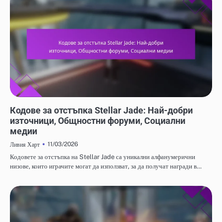
КОДОВЕ ЗА ОТКУП НА STELLAR JADE
Кодове за отстъпка Stellar Jade: Най-добри
източници, Общностни форуми, Социални
медии
11/03/2026
Ливия Харт
Кодовете за отстъпка на Stellar Jade са уникални алфанумерични
низове, които играчите могат да използват, за да получат награди в…