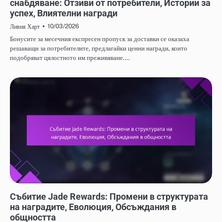
снабдяване: Отзиви от потребители, Истории за
успех, Влиятелни награди
10/03/2026
Ливия Харт
Бонусите за месечния експресен пропуск за доставки се оказаха
решаващи за потребителите, предлагайки ценни награди, които
подобряват цялостното им преживяване.…
НАГРАДИ ОТ СЪБИТИЕТО JADE И FREE PULL
Събитие Jade Rewards: Промени в структурата
на наградите, Еволюция, Обсъждания в
общността