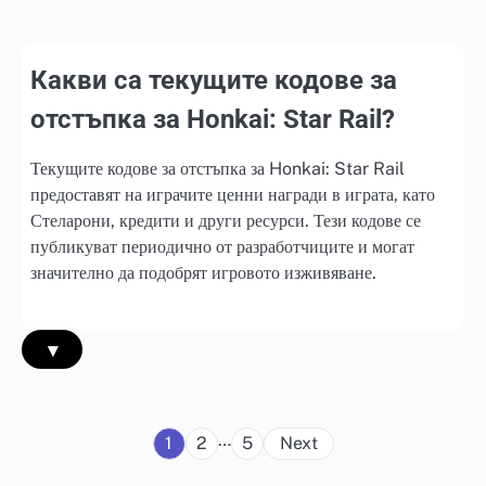
Какви са текущите кодове за
отстъпка за Honkai: Star Rail?
Текущите кодове за отстъпка за Honkai: Star Rail
предоставят на играчите ценни награди в играта, като
Стеларони, кредити и други ресурси. Тези кодове се
публикуват периодично от разработчиците и могат
значително да подобрят игровото изживяване.
▾
Posts
…
1
2
5
Next
pagination