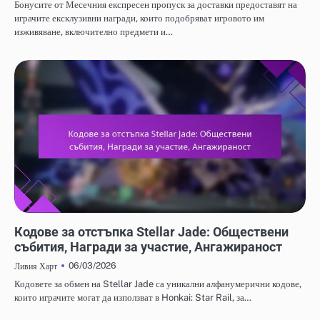
Бонусите от Месечния експресен пропуск за доставки предоставят на
играчите ексклузивни награди, които подобряват игровото им
изживяване, включително предмети и…
КОДОВЕ ЗА ОТКУП НА STELLAR JADE
Кодове за отстъпка Stellar Jade: Обществени
събития, Награди за участие, Ангажираност
06/03/2026
Ливия Харт
Кодовете за обмен на Stellar Jade са уникални алфанумерични кодове,
които играчите могат да използват в Honkai: Star Rail, за…