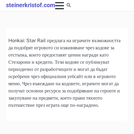
Skip
steinerkristof.com
to
content
Honkai: Star Rail предлага на играчите възможността
да подобрят игровото си изживяване чрез кодове за
отстъпка, които предоставят ценни награди като
Стеларони и кредити. Тези кодове се публикуват
периодично от разработчиците и могат да бъдат
осребрени чрез официалния уебсайт или в игровото
меню. Чрез въвеждане на кодовете, играчите могат да
получат основни ресурси за подобряване на героите и
закупуване на предмети, което прави тяхното
пътешествие през играта още по-наградено.