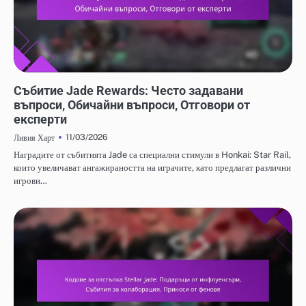
НАГРАДИ ОТ СЪБИТИЕТО JADE И FREE PULL
Събитие Jade Rewards: Често задавани
въпроси, Обичайни въпроси, Отговори от
експерти
11/03/2026
Ливия Харт
Наградите от събитията Jade са специални стимули в Honkai: Star Rail,
които увеличават ангажираността на играчите, като предлагат различни
игрови…